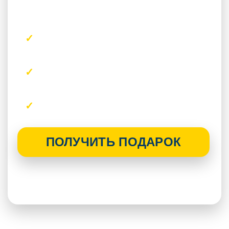
Условия акции
При заключении договора на
комплексный ремонт
Действует на квартиры и
новостройки
Без скрытых доплат по акции
ПОЛУЧИТЬ ПОДАРОК
Акция действует при заключении
договора в ближайшее время