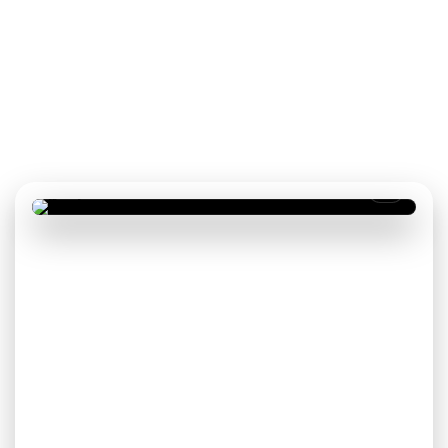
подарок к ремонту
При заказе комплексного ремонта. Вы
заранее видите результат ремонта и
утверждаете решения до подписания
договора.