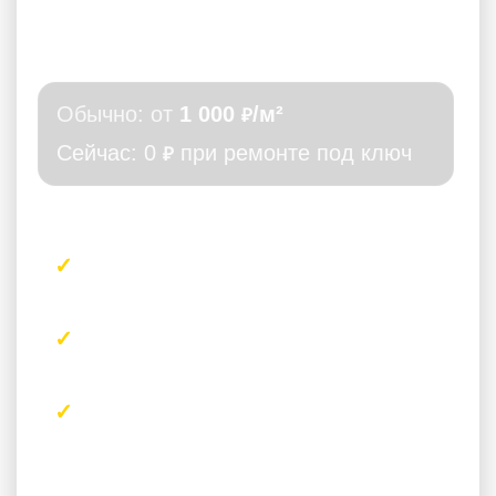
3D дизайн-проект
Обычно: от
1 000
/м²
₽
Сейчас: 0
при ремонте под ключ
₽
Что получите
3D-визуализации основных
помещений
Подбор материалов и цветовых
решений
Планировочные решения (если
нужно)