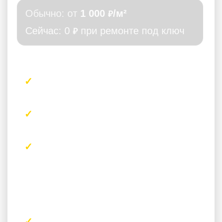
Обычно: от
1 000
/м²
₽
Сейчас: 0
при ремонте под ключ
₽
Что получите
3D-визуализации основных
помещений
Подбор материалов и цветовых
решений
Планировочные решения (если
нужно)
Условия акции
При заключении договора на